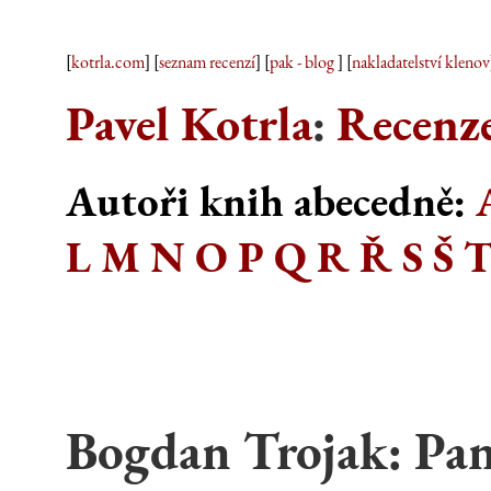
[
kotrla.com
] [
seznam recenzí
] [
pak - blog
] [
nakladatelství klenov
Pavel Kotrla
:
Recenze
Autoři knih abecedně:
L
M
N
O
P
Q
R
Ř
S
Š
Bogdan Trojak
:
Pa