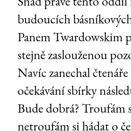
Snad právě tento oddíl
budoucích básníkových 
Panem Twardowskim potv
stejně zaslouženou pozo
Navíc zanechal čtenáře
očekávání sbírky násled
Bude dobrá? Troufám si ř
netroufám si hádat o če