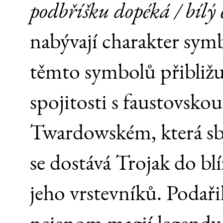
podbříšku dopéká / bílý 
nabývají charakter symb
těmto symbolů přibližu
spojitosti s faustovsko
Twardowském, která sb
se dostává Trojak do bl
jeho vrstevníků. Podaři
nejenom magií legendy, 