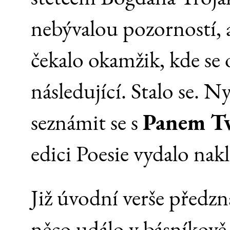
nebývalou pozorností, a
čekalo okamžik, kde se 
následující. Stalo se.
seznámit se s
Panem T
edici Poesie vydalo nakl
Již úvodní verše předzn
něco událo v básníkově 