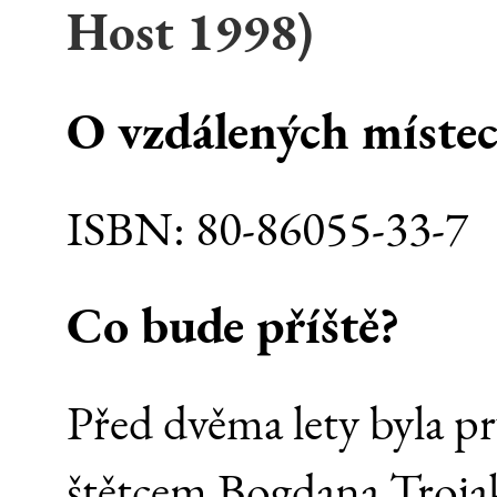
Host
1998
)
O vzdálených místec
ISBN:
80-86055-33-7
Co bude příště?
Před dvěma lety byla 
štětcem Bogdana Trojaka