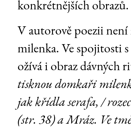
konkrétnějších obrazů.
V autorově poezii není
milenka. Ve spojitosti 
ožívá i obraz dávných r
tisknou domkaři milenky
jak křídla serafa, / roze
(str. 38) a Mráz. Ve tmě 