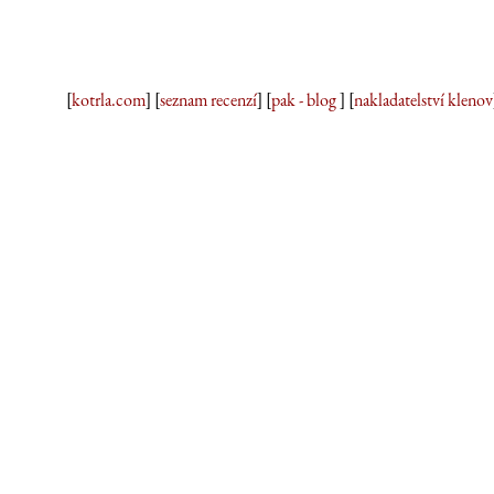
[
kotrla.com
] [
seznam recenzí
] [
pak - blog
] [
nakladatelství klenov