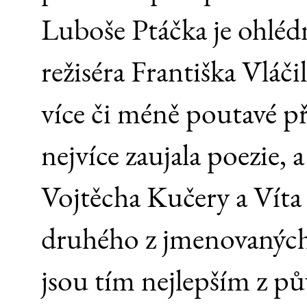
Luboše Ptáčka je ohléd
režiséra Františka Vláčil
více či méně poutavé p
nejvíce zaujala poezie,
Vojtěcha Kučery a Víta
druhého z jmenovaných
jsou tím nejlepším z pů