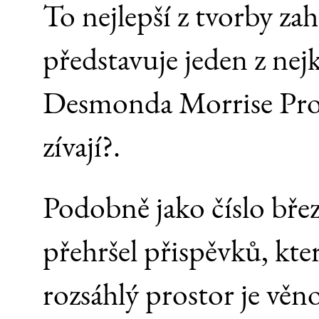
To nejlepší z tvorby za
představuje jeden z nej
Desmonda Morrise Proč
zívají?.
Podobně jako číslo břez
přehršel přispěvků, kt
rozsáhlý prostor je vě