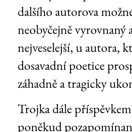
dalšího autorova možné
neobyčejně vyrovnaný a 
nejveselejší, u autora, k
dosavadní poetice prosp
záhadně a tragicky ukon
Trojka dále příspěvke
poněkud pozapomínanéh