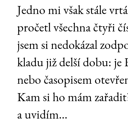
Jedno mi však stále vrt
pročetl všechna čtyři č
jsem si nedokázal zodpo
kladu již delší dobu: 
nebo časopisem otevřený
Kam si ho mám zařadit? 
a uvidím...