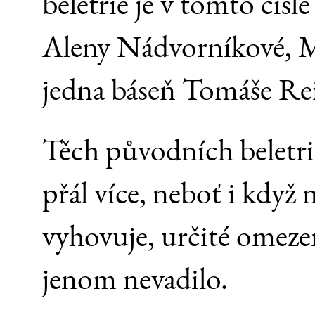
beletrie je v tomto čís
Aleny Nádvorníkové, M
jedna báseň Tomáše Rei
Těch původních beletri
přál více, neboť i když 
vyhovuje, určité omezen
jenom nevadilo.