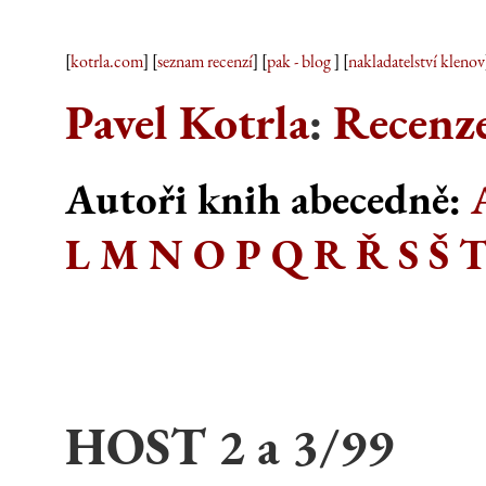
[
kotrla.com
] [
seznam recenzí
] [
pak - blog
] [
nakladatelství klenov
Pavel Kotrla
:
Recenze
Autoři knih abecedně:
L
M
N
O
P
Q
R
Ř
S
Š
HOST 2 a 3/99