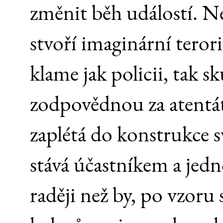
změnit běh událostí. N
stvoří imaginární teror
klame jak policii, tak 
zodpovědnou za atentát
zaplétá do konstrukce sv
stává účastníkem a jed
raději než by, po vzoru