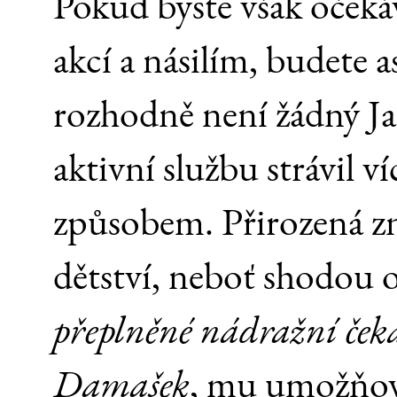
Pokud byste však očeká
akcí a násilím, budete 
rozhodně není žádný J
aktivní službu strávil
způsobem. Přirozená zna
dětství, neboť shodou o
přeplněné nádražní čeká
Damašek
, mu umožňova