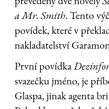
převedeny dvě novely
S
a Mr. Smith
. Tento výč
povídek, které v překl
nakladatelství Garamo
První povídka
Dezinfo
svazečku jméno, je pří
Glaspa, jinak agenta bri