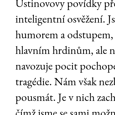
Ustinovovy povídky pře
inteligentní osvěžení. 
humorem a odstupem, kt
hlavním hrdinům, ale n
navozuje pocit pochope
tragédie. Nám však nez
pousmát. Je v nich zachy
čímž jsme se sami možná