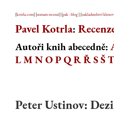
[
kotrla.com
] [
seznam recenzí
] [
pak - blog
] [
nakladatelství klenov
Pavel Kotrla
:
Recenze
Autoři knih abecedně:
L
M
N
O
P
Q
R
Ř
S
Š
Peter Ustinov: Dez