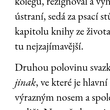
kolegů, rezignoval a vyh
ústraní, sedá za psací s
kapitolu knihy ze živo
tu nejzajímavější.
Druhou polovinu svazk
jinak
, ve které je hlavn
výrazným nosem a spole