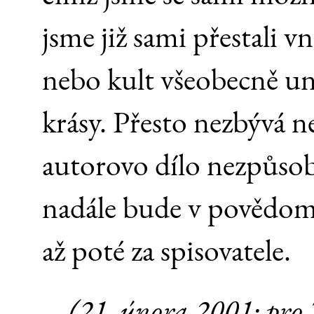
jsme již sami přestali 
nebo kult všeobecně un
krásy. Přesto nezbývá ne
autorovo dílo nezpůsobí
nadále bude v povědomí
až poté za spisovatele.
(21. února 2001; pro