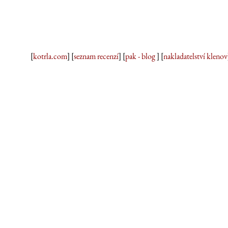
[
kotrla.com
] [
seznam recenzí
] [
pak - blog
] [
nakladatelství klenov