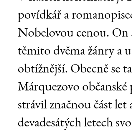
povídkář a romanopise
Nobelovou cenou. On s
těmito dvěma žánry a u
obtížnější. Obecně se 
Márquezovo občanské p
strávil značnou část let 
devadesátých letech sv