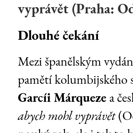
vyprávět (Praha: O
Dlouhé čekání
Mezi španělským vydán
pamětí kolumbijského s
Garcíi Márqueze
a če
abych mohl vyprávět
(O