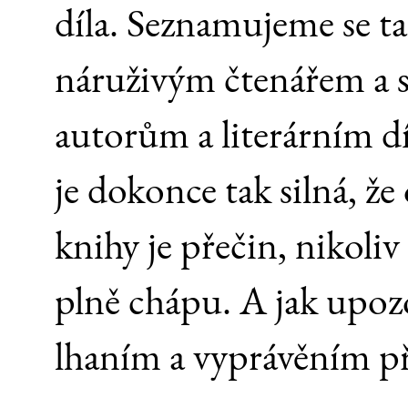
díla. Seznamujeme se t
náruživým čtenářem a s
autorům a literárním dí
je dokonce tak silná, že
knihy je přečin, nikoliv
plně chápu. A jak upozo
lhaním a vyprávěním p