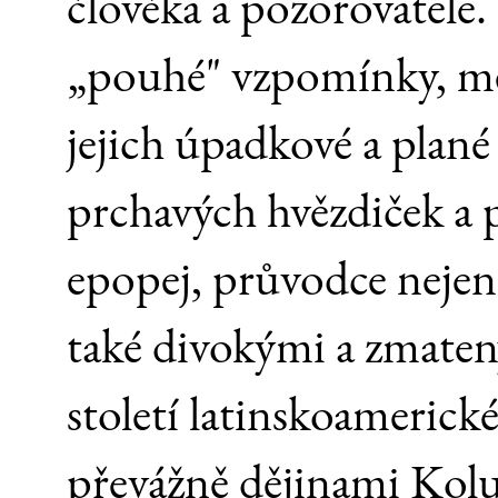
člověka a pozorovatele
„pouhé" vzpomínky, m
jejich úpadkové a plané 
prchavých hvězdiček a 
epopej, průvodce neje
také divokými a zmate
století latinskoamerick
převážně dějinami Ko