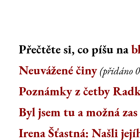
Přečtěte si, co píšu na
b
Neuvážené činy
(přidáno 0
Poznámky z četby Rad
Byl jsem tu a možná zas
Irena Šťastná: Našli její