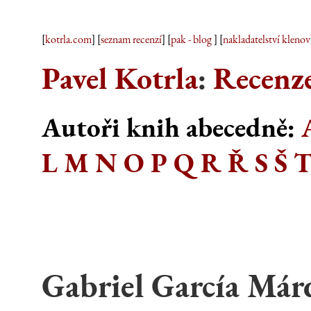
[
kotrla.com
] [
seznam recenzí
] [
pak - blog
] [
nakladatelství klenov
Pavel Kotrla
:
Recenze
Autoři knih abecedně:
L
M
N
O
P
Q
R
Ř
S
Š
Gabriel García Már