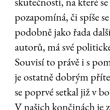
skutečností, na které s
pozapomíná, či spíše s
podobně jako řada dalš
autorů, má své politické
Souvisí to právě i s pom
je ostatně dobrým příte
se poprvé setkal již v b
V našich končinách je 