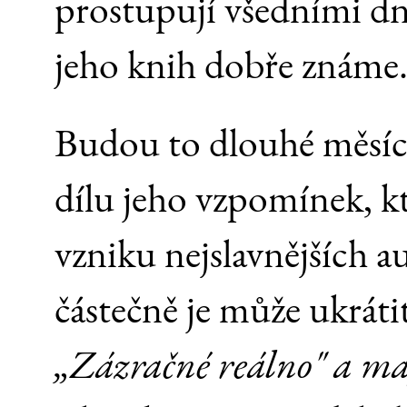
prostupují všedními dn
jeho knih dobře známe
Budou to dlouhé měsíce
dílu jeho vzpomínek, k
vzniku nejslavnějších a
částečně je může ukráti
„Zázračné reálno" a ma