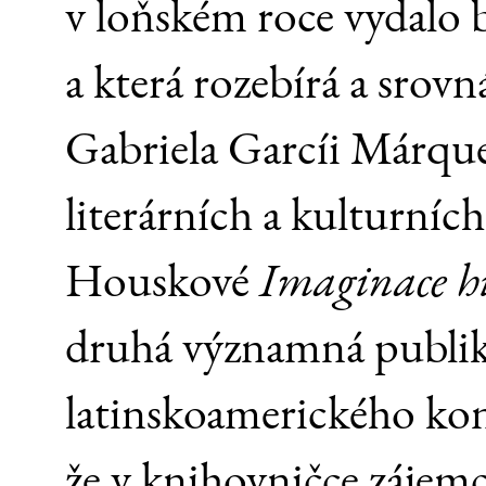
v loňském roce vydalo 
a která rozebírá a srovn
Gabriela Garcíi Márquez
literárních a kulturníc
Houskové
Imaginace h
druhá významná publikac
latinskoamerického ko
že v knihovničce zájemce