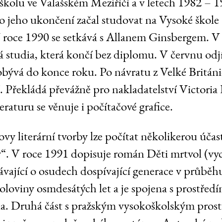
školu ve Valašském Meziříčí a v letech 1982 – 
 jeho ukončení začal studovat na Vysoké škole
V roce 1990 se setkává s Allanem Ginsbergem. 
vá studia, která končí bez diplomu. V červnu odj
obývá do konce roku. Po návratu z Velké Británi
í. Překládá převážně pro nakladatelství Victoria
eraturu se věnuje i počítačové grafice.
 literární tvorby lze počítat několikerou účast
. V roce 1991 dopisuje román Děti mrtvol (vych
vající o osudech dospívající generace v průběh
oloviny osmdesátých let a je spojena s prostředí
a. Druhá část s pražským vysokoškolským prost