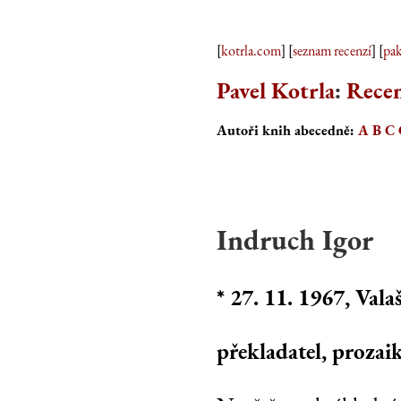
[
kotrla.com
] [
seznam recenzí
] [
pak
Pavel Kotrla
:
Recen
Autoři knih abecedně:
A
B
C
Indruch Igor
* 27. 11. 1967, Vala
překladatel, prozaik