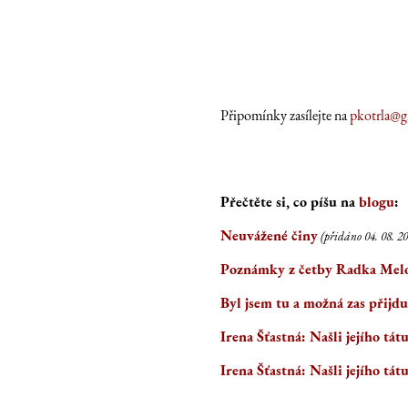
Připomínky zasílejte na
pkotrla@g
Přečtěte si, co píšu na
blogu
:
Neuvážené činy
(přidáno 04. 08. 2
Poznámky z četby Radka Mel
Byl jsem tu a možná zas přijdu
Irena Šťastná: Našli jejího tá
Irena Šťastná: Našli jejího tá