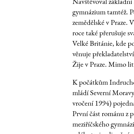
Navštěvoval základní 
gymnázium tamtéž. Po
zemědělské v Praze. 
roce také přerušuje s
Velké Británie, kde p
věnuje překladatelstv
Žije v Praze. Mimo lit
K počátkům Indruchovy
mládí Severní Moravy“
vročení 1994) pojedná
První část románu z p
meziříčského gymnázi