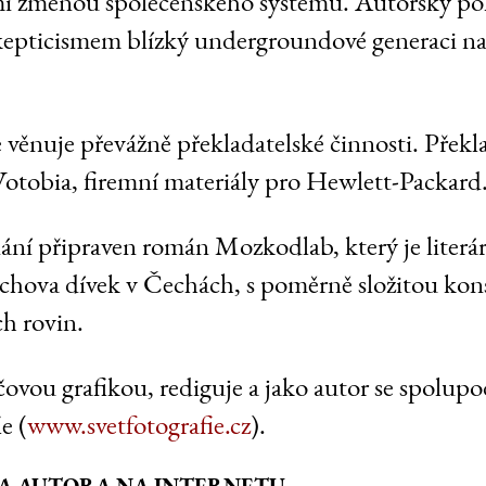
mi změnou společenského systému. Autorský p
skepticismem blízký undergroundové generaci n
věnuje převážně překladatelské činnosti. Překla
Votobia, firemní materiály pro Hewlett-Packard
dání připraven román Mozkodlab, který je literár
hova dívek v Čechách, s poměrně složitou kons
h rovin.
čovou grafikou, rediguje a jako autor se spolupo
e (
www.svetfotografie.cz
).
A AUTORA NA INTERNETU