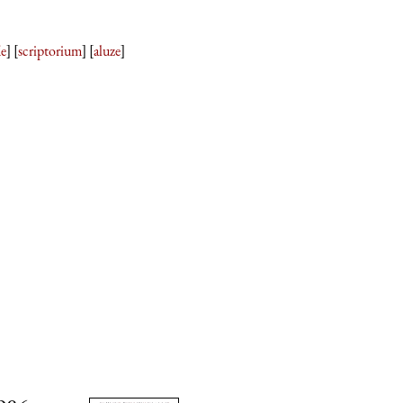
ie
] [
scriptorium
] [
aluze
]