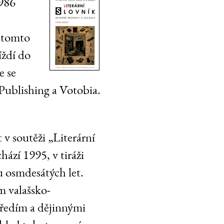
1986
V tomto
íždí do
e se
 Publishing a Votobia.
 v soutěži „Literární
ází 1995, v tiráži
u osmdesátých let.
m valašsko-
ředím a dějinnými