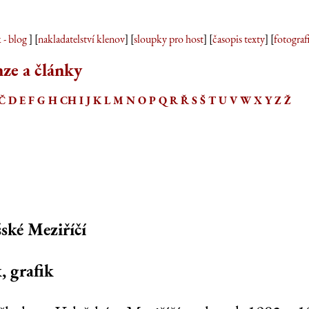
 - blog
] [
nakladatelství klenov
] [
sloupky pro host
] [
časopis texty
] [
fotograf
ze a články
Č
D
E
F
G
H
CH
I
J
K
L
M
N
O
P
Q
R
Ř
S
Š
T
U
V
W
X
Y
Z
Ž
šské Meziříčí
, grafik