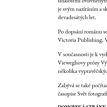
událostmi ovlivněný
je svým nazíráním a 
devadesátých let.
Po dopsání románu se 
Victoria Publishing, 
V současnosti je k vy
Vieweghovy prózy Výc
několika vypravěčskýc
Zabývá se také počíta
časopise Svět fotografi
DOMOVSKÁ STRÁNK