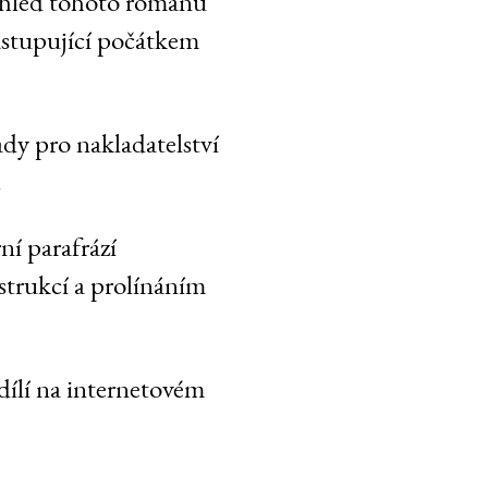
ohled tohoto románu
astupující počátkem
dy pro nakladatelství
.
ní parafrází
trukcí a prolínáním
dílí na internetovém