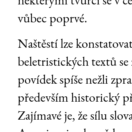
vůbec poprvé.
Naštěstí lze konstatova
beletristických textů se
povídek spíše nežli zpr
především historický p
Zajímavé je, že sílu slov