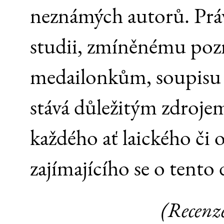
neznámých autorů. Prá
studii, zmíněnému po
medailonkům, soupisu zd
stává důležitým zdrojem
každého ať laického či
zajímajícího se o tento 
(Recenz