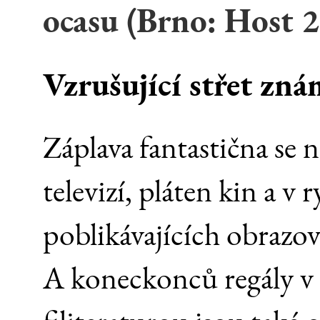
ocasu (Brno: Host 
Vzrušující střet z
Záplava fantastična se n
televizí, pláten kin a v
poblikávajících obrazo
A koneckonců regály v k