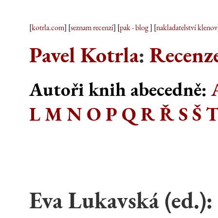
[
kotrla.com
] [
seznam recenzí
] [
pak - blog
] [
nakladatelství klenov
Pavel Kotrla
:
Recenze
Autoři knih abecedně:
L
M
N
O
P
Q
R
Ř
S
Š
Eva Lukavská (ed.):