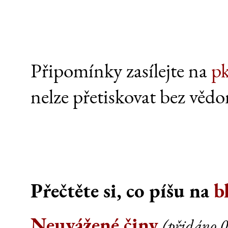
Připomínky zasílejte na
p
nelze přetiskovat bez vědo
Přečtěte si, co píšu na
b
Neuvážené činy
(přidáno 0