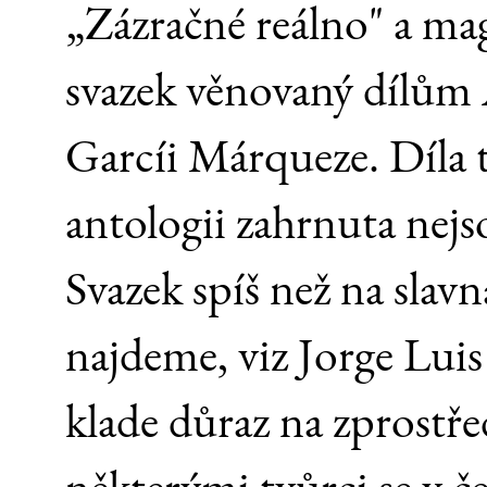
„Zázračné reálno" a ma
svazek věnovaný dílům 
Garcíi Márqueze. Díla 
antologii zahrnuta nejs
Svazek spíš než na slavn
najdeme, viz Jorge Luis
klade důraz na zprostř
některými tvůrci se v 