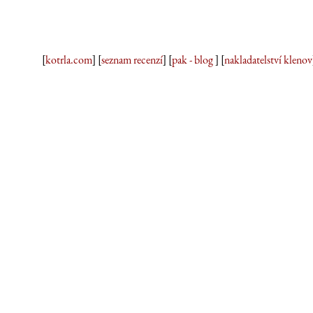
[
kotrla.com
] [
seznam recenzí
] [
pak - blog
] [
nakladatelství klenov