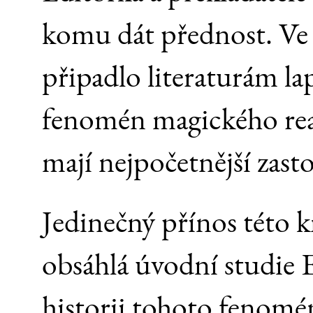
komu dát přednost. Ve v
připadlo literaturám lap
fenomén magického reali
mají nejpočetnější zast
Jedinečný přínos této k
obsáhlá úvodní studie 
historii tohoto fenomé