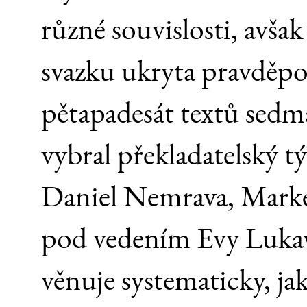
různé souvislosti, avša
svazku ukryta pravděp
pětapadesát textů sedma
vybral překladatelský t
Daniel Nemrava, Marké
pod vedením Evy Lukavs
věnuje systematicky, ja