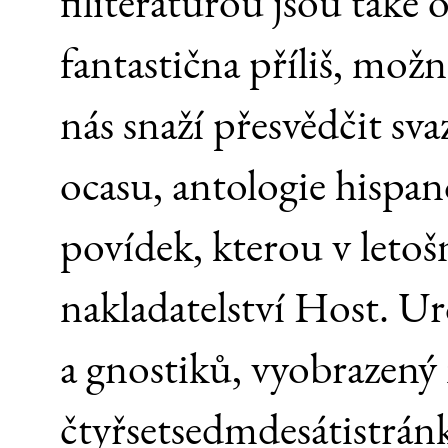
filiteraturou jsou také
fantastična příliš, mož
nás snaží přesvědčit sv
ocasu, antologie hispa
povídek, kterou v leto
nakladatelství Host. U
a gnostiků, vyobrazený 
čtyřsetsedmdesátistrán