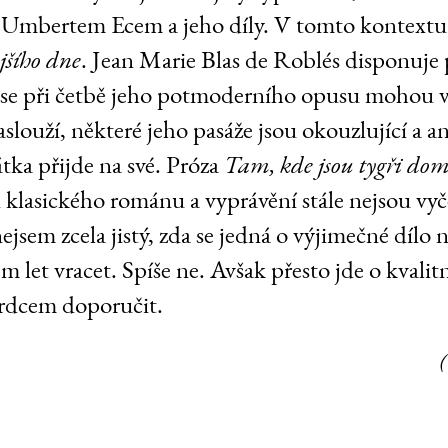
 Umbertem Ecem a jeho díly. V tomto kontextu
jšího dne
. Jean Marie Blas de Roblés disponuje
é se při četbě jeho potmoderního opusu mohou 
zaslouží, některé jeho pasáže jsou okouzlující a a
tka přijde na své. Próza
Tam, kde jsou tygři d
 klasického románu a vyprávění stále nejsou vyč
ejsem zcela jistý, zda se jedná o výjimečné dílo 
m let vracet. Spíše ne. Avšak přesto jde o kvali
srdcem doporučit.
(