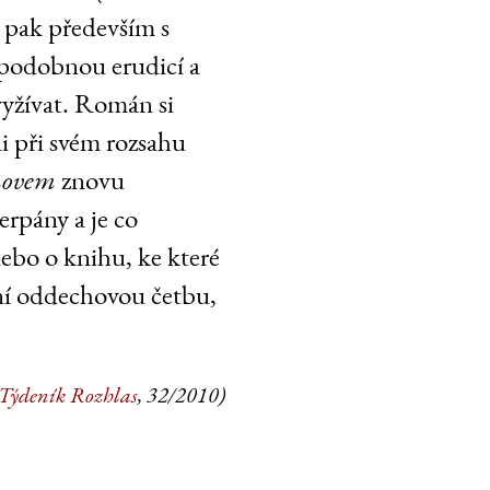
 pak především s
 podobnou erudicí a
vyžívat. Román si
ni při svém rozsahu
omovem
znovu
erpány a je co
nebo o knihu, ke které
tní oddechovou četbu,
Týdeník Rozhlas
, 32/2010)