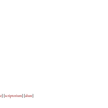
ie
] [
scriptorium
] [
aluze
]