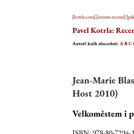
[
kotrla.com
] [
seznam recenzí
] [
pak
Pavel Kotrla
:
Recen
Autoři knih abecedně:
A
B
C
Jean-Marie Blas
Host
2010
)
Velkoměstem i p
ISBN:
978-80-7294-