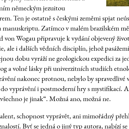
lním německým jezuitou
em. Ten je ostatně s českými zeměmi spjat ne
va manuskriptu. Zatímco v malém brazilském m
d von Wogau připravuje k vydání objevený živo
e, ale i dalších vědních disciplín, jehož pasážem
tejnou dobu vyráží ne geologickou expedici za je
rog a volné lásky při univerzitních studiích etno
ávění nakonec protnou, nebylo by spravedlivé v
do vyprávění i postmoderní hry s mystifikací. A
„všechno je jinak“. Možná ano, možná ne.
talent, schopnost vyprávět, ani mimořádný přehle
nalostí. Byť se jedná o jiný typ autora, nabízí se