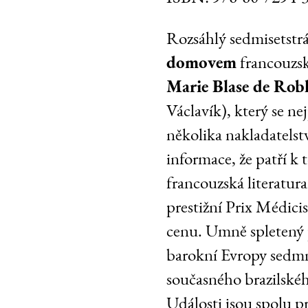
Rozsáhlý sedmisetst
domovem
francouzsk
Marie Blase de Robl
Václavík), který se ne
několika nakladatelst
informace, že patří k
francouzská literatur
prestižní Prix Médic
cenu. Umně spletený 
barokní Evropy sedmná
současného brazilské
Události jsou spolu 