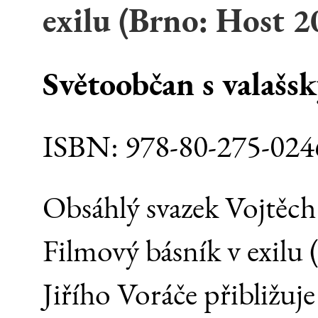
exilu
(Brno:
Host
2
Světoobčan s valašs
ISBN:
978-80-275-024
Obsáhlý svazek Vojtěch 
Filmový básník v exilu
Jiřího Voráče přibližuj