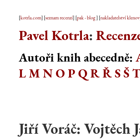
[
kotrla.com
] [
seznam recenzí
] [
pak - blog
] [
nakladatelství klenov
Pavel Kotrla
:
Recenze
Autoři knih abecedně:
L
M
N
O
P
Q
R
Ř
S
Š
Jiří Voráč
:
Vojtěch J