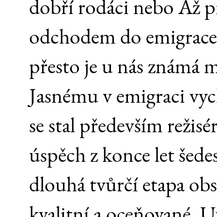
dobří rodáci nebo Až př
odchodem do emigrace n
přesto je u nás známá
Jasnému v emigraci vych
se stal především režis
úspěch z konce let šedes
dlouhá tvůrčí etapa ob
kvalitní a oceňované. 