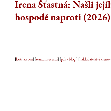
Irena Šťastná: Našli její
hospodě naproti (2026)
[
kotrla.com
] [
seznam recenzí
] [
pak - blog
] [
nakladatelství klenov