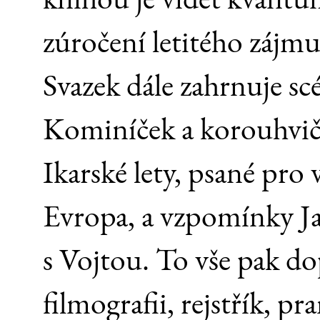
zúročení letitého zájm
Svazek dále zahrnuje sc
Kominíček a korouhvičk
Ikarské lety, psané pro
Evropa, a vzpomínky J
s Vojtou. To vše pak d
filmografii, rejstřík, p