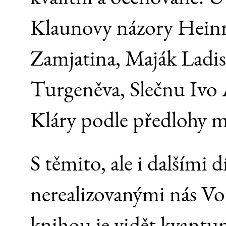
Klaunovy názory Heinri
Zamjatina, Maják Ladisl
Turgeněva, Slečnu Ivo
Kláry podle předlohy 
S těmito, ale i dalšími d
nerealizovanými nás V
knihou je vidět kvantu