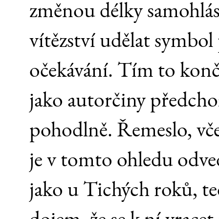
změnou délky samohlás
vítězství udělat symbol
očekávání. Tím to kon
jako autorčiny předchozí
pohodlně. Řemeslo, vče
je v tomto ohledu odv
jako u Tichých roků, t
dojem, že se k ní vrace