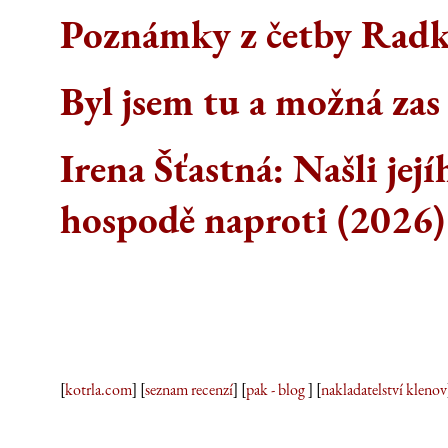
Poznámky z četby Rad
Byl jsem tu a možná zas
Irena Šťastná: Našli její
hospodě naproti (2026)
[
kotrla.com
] [
seznam recenzí
] [
pak - blog
] [
nakladatelství klenov