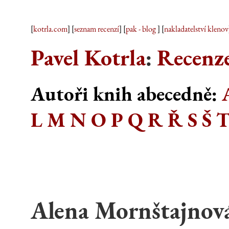
[
kotrla.com
] [
seznam recenzí
] [
pak - blog
] [
nakladatelství klenov
Pavel Kotrla
:
Recenze
Autoři knih abecedně:
L
M
N
O
P
Q
R
Ř
S
Š
Alena Mornštajnov