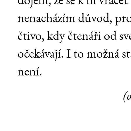
nenacházím důvod, proč
čtivo, kdy čtenáři od sv
očekávají. I to možná st
není.
(