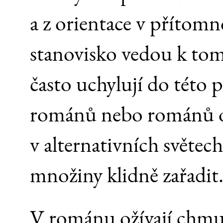
a z orientace v přítomn
stanovisko vedou k tom
často uchylují do této 
románů nebo románů od
v alternativních světe
množiny klidně zařadit
V románu ožívají chmu